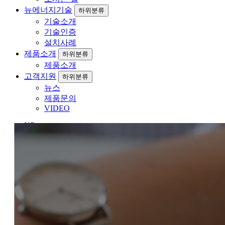
뉴에너지기술
하위분류
기술소개
기술인증
설치사례
제품소개
하위분류
제품소개
고객지원
하위분류
뉴스
제품문의
VIDEO
KR
EN